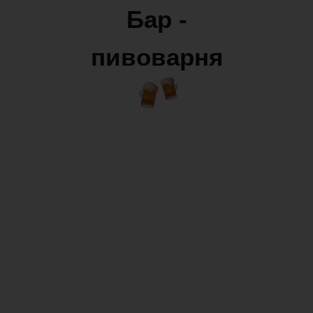
Бар -
ул. Замковая-3, Гродно
пивоварня
18+. Мы не продаем алкоголь лицам младше 18 лет. Дистанционная продаж
и доставка алкогольных и слабоалкогольных напитков не осуществляется.
СОБЫТИЯ